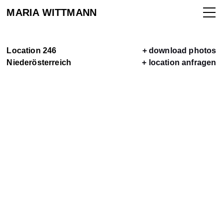
MARIA WITTMANN
Location 246
+ download photos
Niederösterreich
+ location anfragen
ALLE
LOCATIONS
LOCATION
VERMIETEN
KONTAKT