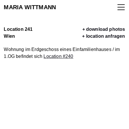
MARIA WITTMANN
Location 241
+ download photos
Wien
+ location anfragen
ALLE
Wohnung im Erdgeschoss eines Einfamilienhauses / im
1.OG befindet sich
Location #240
LOCATIONS
LOCATION
VERMIETEN
KONTAKT