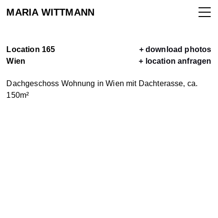
MARIA WITTMANN
Location 165
+ download photos
Wien
+ location anfragen
ALLE
Dachgeschoss Wohnung in Wien mit Dachterasse, ca.
150m²
LOCATIONS
LOCATION
VERMIETEN
KONTAKT