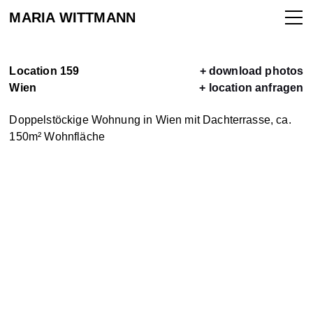
MARIA WITTMANN
Location 159
+ download photos
Wien
+ location anfragen
ALLE
Doppelstöckige Wohnung in Wien mit Dachterrasse, ca.
150m² Wohnfläche
LOCATIONS
LOCATION
VERMIETEN
KONTAKT