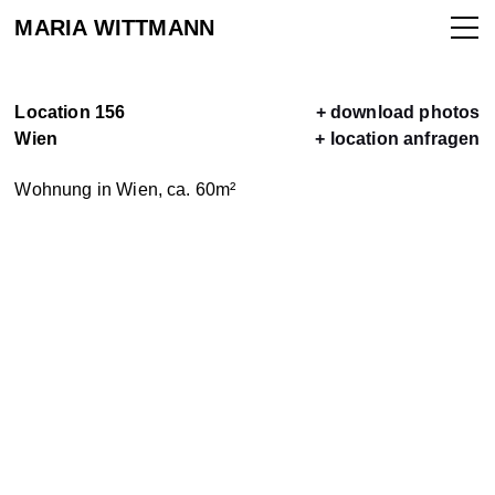
MARIA WITTMANN
Location 156
+ download photos
Wien
+ location anfragen
ALLE
Wohnung in Wien, ca. 60m
²
LOCATIONS
LOCATION
VERMIETEN
KONTAKT