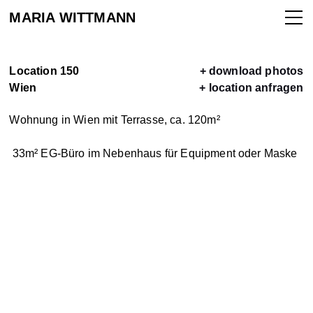
MARIA WITTMANN
Location 150
+ download photos
Wien
+ location anfragen
ALLE
Wohnung in Wien mit Terrasse, ca. 120m
²
LOCATIONS
33m
²
EG-Büro im Nebenhaus für Equipment oder Maske
LOCATION
VERMIETEN
KONTAKT